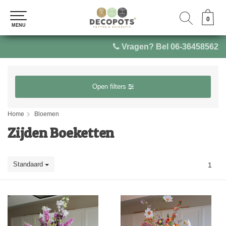
0
0
MENU
MENU
Vragen? Bel 06-36458562
Open filters
Home
Bloemen
Zijden Boeketten
Standaard
1