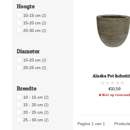
Hoogte
10-15 cm
(2)
15-20 cm
(2)
20-30 cm
(2)
Diameter
15-20 cm
(2)
20-25 cm
(2)
Alaska Pot Industr
Breedte
€21,50
Niet op voorraa
10 - 15 cm
(2)
15 - 20 cm
(2)
20 - 25 cm
(2)
25 - 30 cm
(2)
Pagina 1 van 1
|
Product