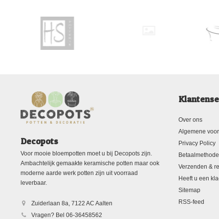
Klantense
Over ons
Algemene voo
Decopots
Privacy Policy
Voor mooie bloempotten moet u bij Decopots zijn.
Betaalmethod
Ambachtelijk gemaakte keramische potten maar ook
Verzenden & re
moderne aarde werk potten zijn uit voorraad
Heeft u een kla
leverbaar.
Sitemap
RSS-feed
Zuiderlaan 8a, 7122 AC Aalten
Vragen? Bel 06-36458562