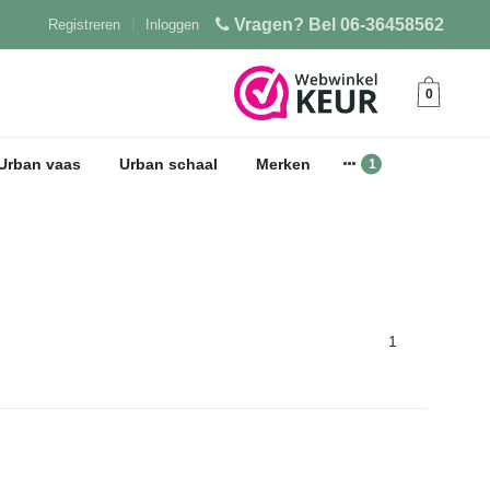
Vragen? Bel 06-36458562
Registreren
|
Inloggen
0
Urban vaas
Urban schaal
Merken
1