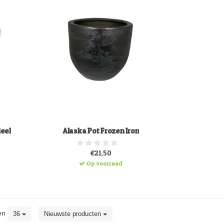
ieel
Alaska Pot Frozen Iron
€21,50
d
Op voorraad
en
36
Nieuwste producten