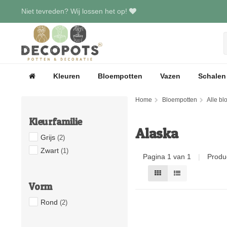
Niet tevreden? Wij lossen het op!
Kleuren
Bloempotten
Vazen
Schalen
Home
Bloempotten
Alle b
Kleurfamilie
Alaska
Grijs
(2)
Zwart
(1)
Pagina 1 van 1
|
Produ
Vorm
Rond
(2)