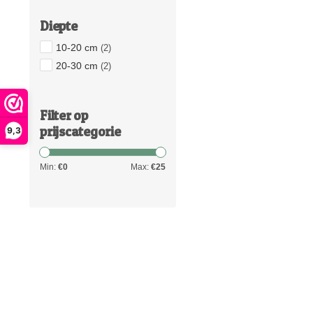
Diepte
10-20 cm
(2)
20-30 cm
(2)
Filter op
prijscategorie
9,3
Min:
€
0
Max:
€
25