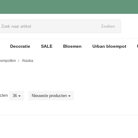
Zoeken
Decoratie
SALE
Bloemen
Urban bloempot
loempotten
Alaska
cten
36
Nieuwste producten