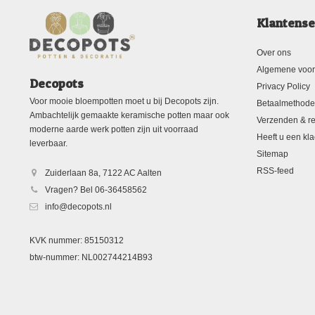
Klantense
Over ons
Algemene voo
Decopots
Privacy Policy
Voor mooie bloempotten moet u bij Decopots zijn.
Betaalmethod
Ambachtelijk gemaakte keramische potten maar ook
Verzenden & re
moderne aarde werk potten zijn uit voorraad
Heeft u een kla
leverbaar.
Sitemap
RSS-feed
Zuiderlaan 8a, 7122 AC Aalten
Vragen? Bel 06-36458562
info@decopots.nl
KVK nummer: 85150312
btw-nummer: NL002744214B93