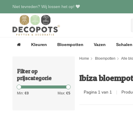
Niet tevreden? Wij lossen het op!
Kleuren
Bloempotten
Vazen
Schalen
Home
Bloempotten
Alle b
Filter op
Ibiza bloempo
prijscategorie
Pagina 1 van 1
|
Produ
Min:
€
0
Max:
€
5