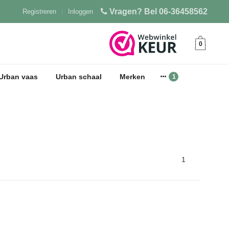
Vragen? Bel 06-36458562
Registreren
|
Inloggen
0
Urban vaas
Urban schaal
Merken
1