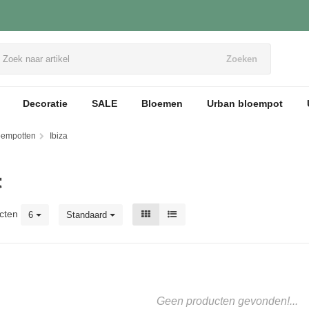
Zoeken
Decoratie
SALE
Bloemen
Urban bloempot
loempotten
Ibiza
t
cten
6
Standaard
Geen producten gevonden!...