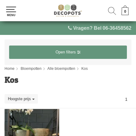
0
0
MENU
MENU
Vragen? Bel 06-36458562
Open filters
Home
Bloempotten
Alle bloempotten
Kos
Kos
Hoogste prijs
1