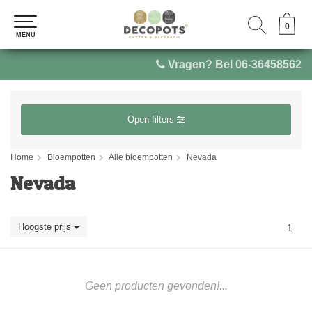
0
0
MENU
MENU
Vragen? Bel 06-36458562
Open filters
Home
Bloempotten
Alle bloempotten
Nevada
Nevada
Hoogste prijs
1
Geen producten gevonden!...