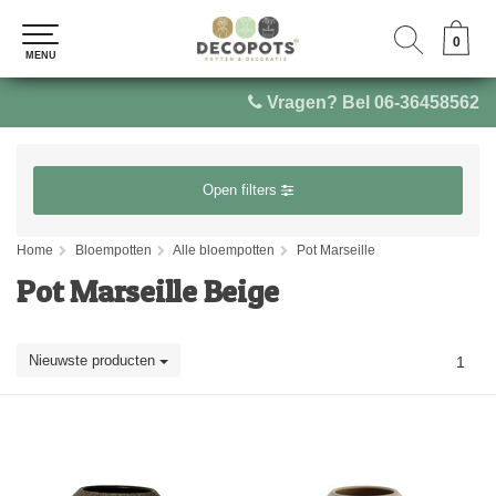
0
0
MENU
MENU
Vragen? Bel 06-36458562
Open filters
Home
Bloempotten
Alle bloempotten
Pot Marseille
Pot Marseille Beige
Nieuwste producten
1