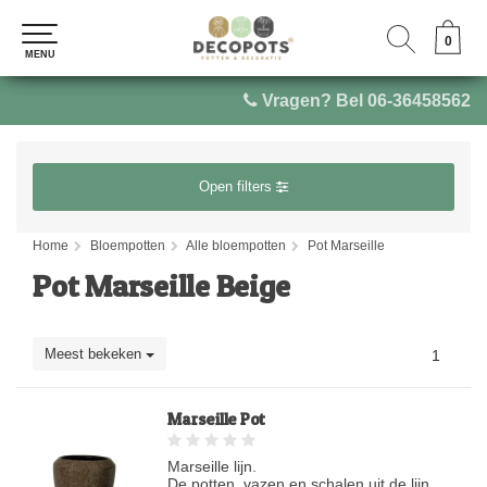
0
0
MENU
MENU
Vragen? Bel 06-36458562
Open filters
Home
Bloempotten
Alle bloempotten
Pot Marseille
Pot Marseille Beige
Meest bekeken
1
Marseille Pot
Marseille lijn.
De potten, vazen en schalen uit de lijn