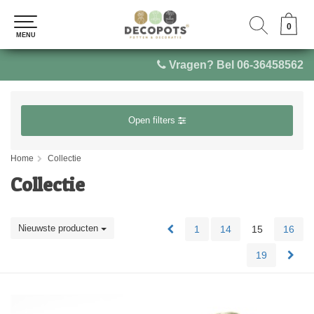
0
0
MENU
MENU
Vragen? Bel 06-36458562
Open filters
Home
Collectie
Collectie
Nieuwste producten
1
14
15
16
19