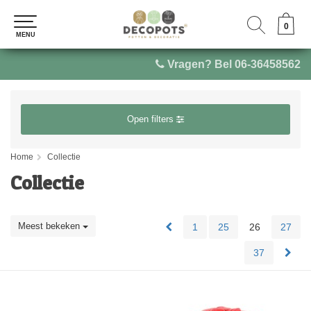
0
0
MENU
MENU
Vragen? Bel 06-36458562
Open filters
Home
Collectie
Collectie
Meest bekeken
1
25
26
27
37