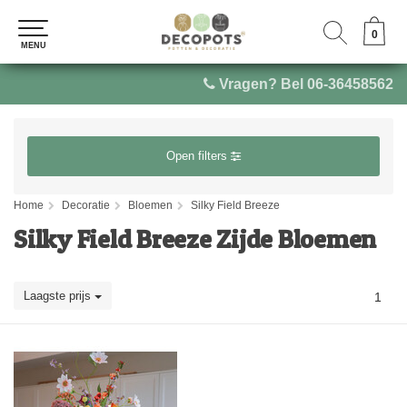
0
0
MENU
MENU
Vragen? Bel 06-36458562
Open filters
Home
Decoratie
Bloemen
Silky Field Breeze
Silky Field Breeze Zijde Bloemen
Laagste prijs
1