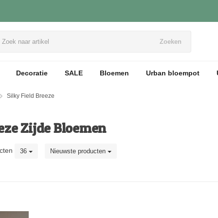
Zoeken
Decoratie
SALE
Bloemen
Urban bloempot
Silky Field Breeze
eeze Zijde Bloemen
cten
36
Nieuwste producten