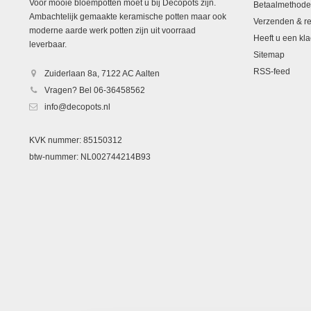
Voor mooie bloempotten moet u bij Decopots zijn.
Betaalmethod
Ambachtelijk gemaakte keramische potten maar ook
Verzenden & re
moderne aarde werk potten zijn uit voorraad
Heeft u een kla
leverbaar.
Sitemap
RSS-feed
Zuiderlaan 8a, 7122 AC Aalten
Vragen? Bel 06-36458562
info@decopots.nl
KVK nummer: 85150312
btw-nummer: NL002744214B93