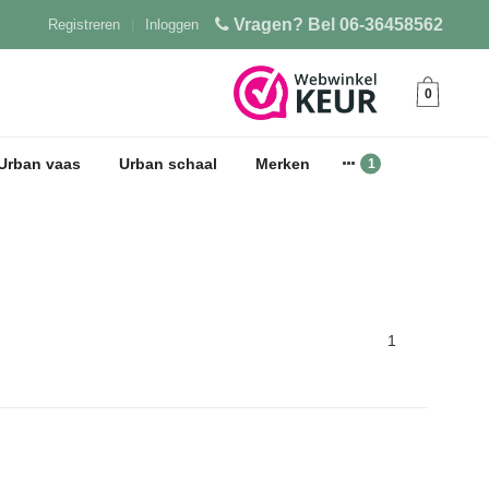
Vragen? Bel 06-36458562
Registreren
|
Inloggen
0
Urban vaas
Urban schaal
Merken
1