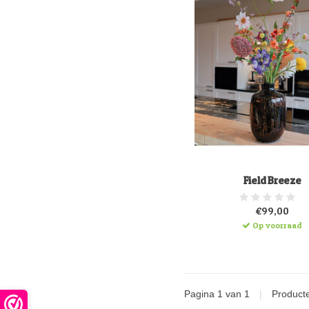
Field Breeze
€99,00
Op voorraad
Pagina 1 van 1
|
Product