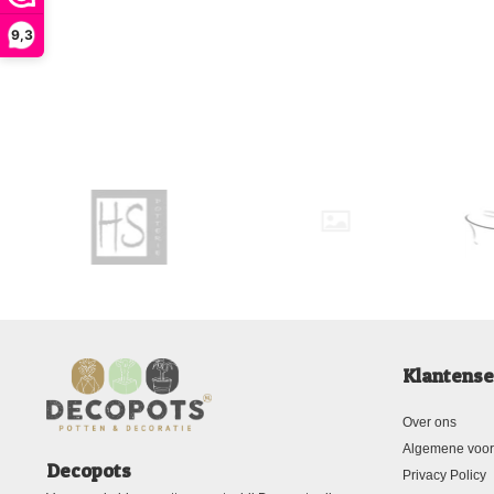
9,3
Klantense
Over ons
Algemene voo
Decopots
Privacy Policy