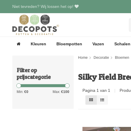
Niet tevreden? Wij lossen het op!
Kleuren
Bloempotten
Vazen
Schalen
Home
Decoratie
Bloemen
Filter op
Silky Field Br
prijscategorie
Pagina 1 van 1
|
Produ
Min:
€
0
Max:
€
100