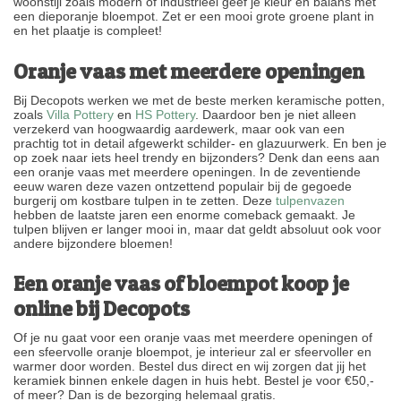
woonstijl zoals modern of industrieel geef je kleur en balans met
een dieporanje bloempot. Zet er een mooi grote groene plant in
en het plaatje is compleet!
Oranje vaas met meerdere openingen
Bij Decopots werken we met de beste merken keramische potten,
zoals
Villa Pottery
en
HS Pottery
. Daardoor ben je niet alleen
verzekerd van hoogwaardig aardewerk, maar ook van een
prachtig tot in detail afgewerkt schilder- en glazuurwerk. En ben je
op zoek naar iets heel trendy en bijzonders? Denk dan eens aan
een oranje vaas met meerdere openingen. In de zeventiende
eeuw waren deze vazen ontzettend populair bij de gegoede
burgerij om kostbare tulpen in te zetten. Deze
tulpenvazen
hebben de laatste jaren een enorme comeback gemaakt. Je
tulpen blijven er langer mooi in, maar dat geldt absoluut ook voor
andere bijzondere bloemen!
Een oranje vaas of bloempot koop je
online bij Decopots
Of je nu gaat voor een oranje vaas met meerdere openingen of
een sfeervolle oranje bloempot, je interieur zal er sfeervoller en
warmer door worden. Bestel dus direct en wij zorgen dat jij het
keramiek binnen enkele dagen in huis hebt. Bestel je voor €50,-
of meer? Dan is de bezorging helemaal gratis.