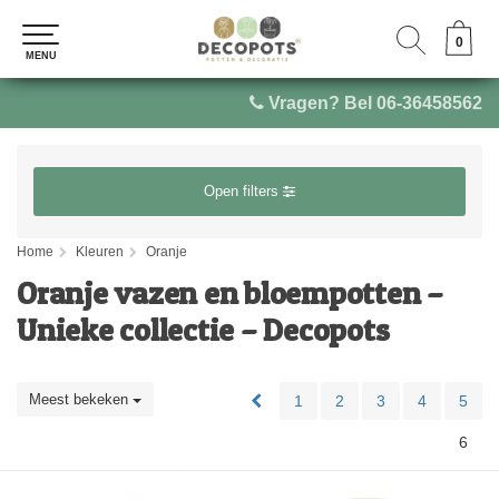
0
0
MENU
MENU
Vragen? Bel 06-36458562
Open filters
Home
Kleuren
Oranje
Oranje vazen en bloempotten –
Unieke collectie – Decopots
Meest bekeken
1
2
3
4
5
6