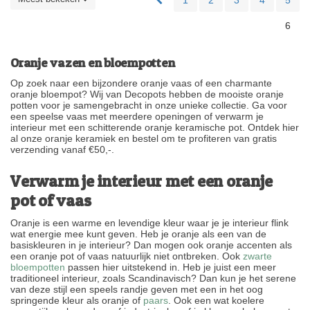
1
2
3
4
5
6
Oranje vazen en bloempotten
Op zoek naar een bijzondere oranje vaas of een charmante
oranje bloempot? Wij van Decopots hebben de mooiste oranje
potten voor je samengebracht in onze unieke collectie. Ga voor
een speelse vaas met meerdere openingen of verwarm je
interieur met een schitterende oranje keramische pot. Ontdek hier
al onze oranje keramiek en bestel om te profiteren van gratis
verzending vanaf €50,-.
Verwarm je interieur met een oranje
pot of vaas
Oranje is een warme en levendige kleur waar je je interieur flink
wat energie mee kunt geven. Heb je oranje als een van de
basiskleuren in je interieur? Dan mogen ook oranje accenten als
een oranje pot of vaas natuurlijk niet ontbreken. Ook
zwarte
bloempotten
passen hier uitstekend in. Heb je juist een meer
traditioneel interieur, zoals Scandinavisch? Dan kun je het serene
van deze stijl een speels randje geven met een in het oog
springende kleur als oranje of
paars
. Ook een wat koelere