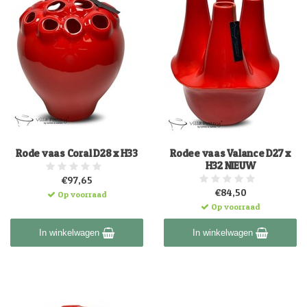
Rode vaas Coral D28 x H33
Rodee vaas Valance D27 x
H32 NIEUW
€97,65
€84,50
Op voorraad
Op voorraad
In winkelwagen
In winkelwagen