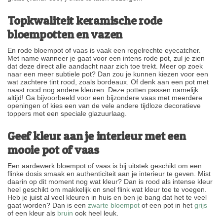
Topkwaliteit keramische rode
bloempotten en vazen
En rode bloempot of vaas is vaak een regelrechte eyecatcher.
Met name wanneer je gaat voor een intens rode pot, zul je zien
dat deze direct alle aandacht naar zich toe trekt. Meer op zoek
naar een meer subtiele pot? Dan zou je kunnen kiezen voor een
wat zachtere tint rood, zoals bordeaux. Of denk aan een pot met
naast rood nog andere kleuren. Deze potten passen namelijk
altijd! Ga bijvoorbeeld voor een bijzondere vaas met meerdere
openingen of kies een van de vele andere tijdloze decoratieve
toppers met een speciale glazuurlaag.
Geef kleur aan je interieur met een
mooie pot of vaas
Een aardewerk bloempot of vaas is bij uitstek geschikt om een
flinke dosis smaak en authenticiteit aan je interieur te geven. Mist
daarin op dit moment nog wat kleur? Dan is rood als intense kleur
heel geschikt om makkelijk en snel flink wat kleur toe te voegen.
Heb je juist al veel kleuren in huis en ben je bang dat het te veel
gaat worden? Dan is een
zwarte bloempot
of een pot in het
grijs
of een kleur als
bruin
ook heel leuk.