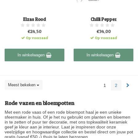
Elzas Rood
Chilli Pepper
€24,50
€34,00
Op voorraad
Op voorraad
In winkelwagen
In winkelwagen
Meest bekeken
1
2
Rode vazen en bloempotten
Met een rode vaas of een rode bloempot haal je een unieke
sfeermaker in huis. Of je het nu gebruikt om planten en bloemen
in te zetten of puur ter decoratie, met ons topkwaliteit keramiek
geef je kleur aan je interieur. Laat je inspireren door onze
veelzijdige en hoogwaardige collectie en bestel direct om jouw pot
gratis (vanaf €50,-) thuis te laten bezorgen.