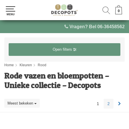
0
0
MENU
MENU
Vragen? Bel 06-36458562
Open filters
Home
Kleuren
Rood
Rode vazen en bloempotten –
Unieke collectie – Decopots
Meest bekeken
1
2