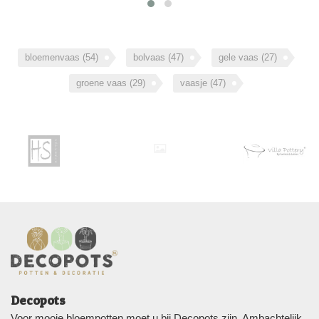
bloemenvaas
(54)
bolvaas
(47)
gele vaas
(27)
groene vaas
(29)
vaasje
(47)
Decopots
Voor mooie bloempotten moet u bij Decopots zijn. Ambachtelijk