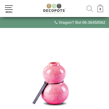
0
0
MENU
MENU
Vragen? Bel 06-36458562