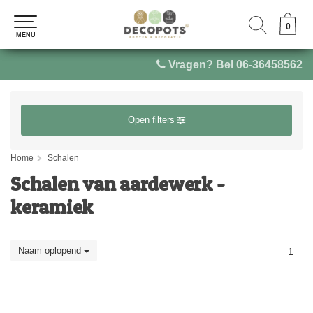
0
0
MENU
MENU
Vragen? Bel 06-36458562
Open filters
Home
Schalen
Schalen van aardewerk -
keramiek
Naam oplopend
1