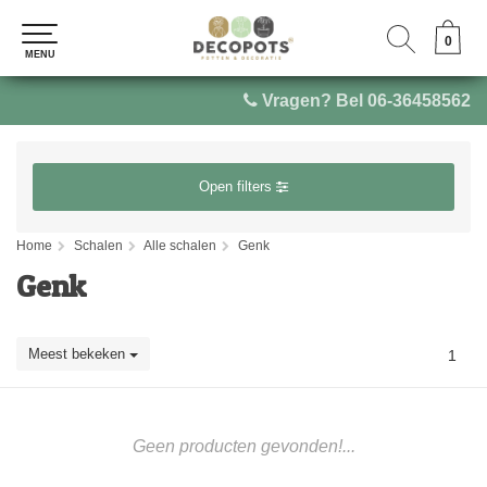
0
0
MENU
MENU
Vragen? Bel 06-36458562
Open filters
Home
Schalen
Alle schalen
Genk
Genk
Meest bekeken
1
Geen producten gevonden!...