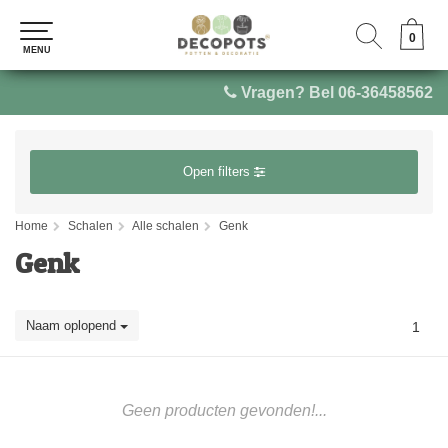
0
0
MENU
MENU
Vragen? Bel 06-36458562
Open filters
Home
Schalen
Alle schalen
Genk
Genk
Naam oplopend
1
Geen producten gevonden!...