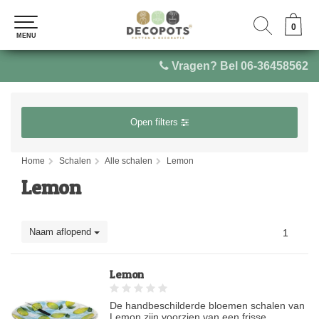
0
0
MENU
MENU
Vragen? Bel 06-36458562
Open filters
Home
Schalen
Alle schalen
Lemon
Lemon
Naam aflopend
1
Lemon
De handbeschilderde bloemen schalen van
Lemon zijn voorzien van een frisse