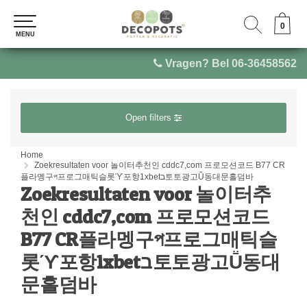
0
0
MENU
MENU
Vragen? Bel 06-36458562
Open filters
Home
Zoekresultaten voor 놀이터추천인 cddc7,com 프로모션코드 B77 CR
플라멩구প프로그매틱슬롯ϓ포항1xbetב토토광고Ṻ동대문홀덤바
Zoekresultaten voor 놀이터추
천인 cddc7,com 프로모션코드
B77 CR플라멩구প프로그매틱슬
롯ϓ포항1xbetב토토광고Ṻ동대
문홀덤바