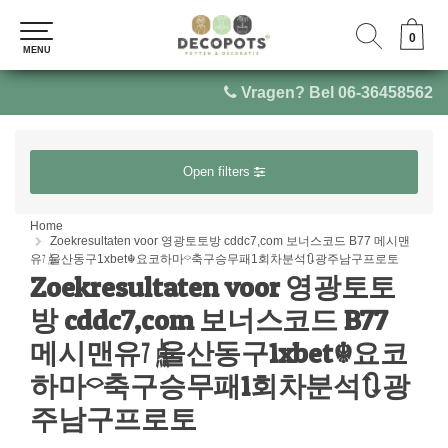
0
0
MENU
MENU
Vragen? Bel 06-36458562
Open filters
Home
Zoekresultaten voor 영광토토방 cddc7,com 보너스코드 B77 메시맨
유㍟울산동구1xbet☬요코하마⌔축구승무패1회차분석🔃광주남구프로토
Zoekresultaten voor 영광토토
방 cddc7,com 보너스코드 B77
메시맨유㍟울산동구1xbet☬요코
하마⌔축구승무패1회차분석🔃광
주남구프로토