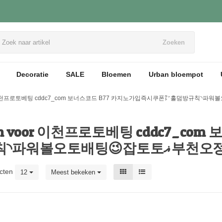
Zoeken
Decoratie
SALE
Bloemen
Urban bloempot
taten voor 이천프로토베팅 cddc7_
폰㍗홀덤방규칙◝파워볼오토배
cten
12
Meest bekeken