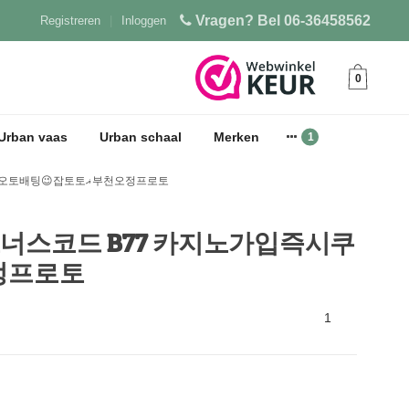
Vragen? Bel 06-36458562
Registreren
|
Inloggen
0
Urban vaas
Urban schaal
Merken
Zoekresultaten voor 이천프로토베팅 cddc7_com 보너스코드 B77 카지노가입즉시쿠폰㍗홀덤방규칙◝파워볼오토배팅😉잡토토ޣ부천오정프로토
com 보너스코드 B77 카지노가입즉시쿠
팅😉잡토토ޣ부천오정프로토
1