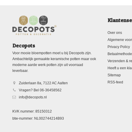
Klantense
Over ons
Algemene voo
Decopots
Privacy Policy
Voor mooie bloempotten moet u bij Decopots zijn.
Betaalmethod
Ambachtelijk gemaakte keramische potten maar ook
Verzenden & re
moderne aarde werk potten zijn uit voorraad
Heeft u een kla
leverbaar.
Sitemap
RSS-feed
Zuiderlaan 8a, 7122 AC Aalten
Vragen? Bel 06-36458562
info@decopots.nl
KVK nummer: 85150312
btw-nummer: NL002744214B93