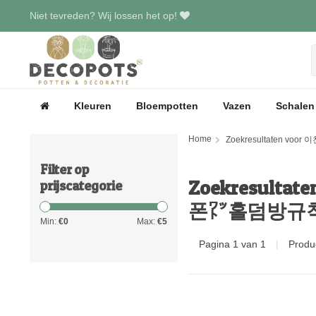
Niet tevreden? Wij lossen het op!
Kleuren
Bloempotten
Vazen
Schalen
Home
Filter op
Zoekresul
prijscategorie
Min:
€
0
Max:
€
5
Pagina 1 van 1
|
Produ