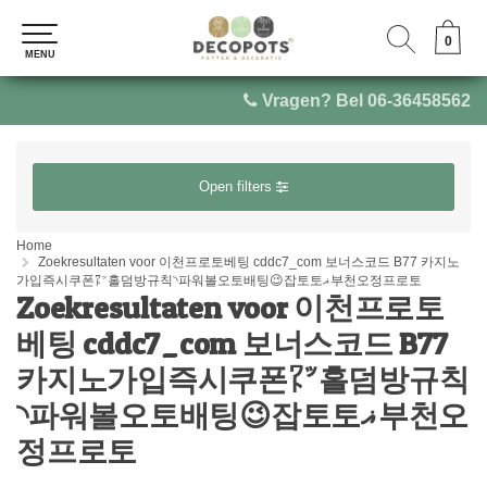
0
0
MENU
MENU
Vragen? Bel 06-36458562
Open filters
Home
Zoekresultaten voor 이천프로토베팅 cddc7_com 보너스코드 B77 카지노
가입즉시쿠폰㍗홀덤방규칙◝파워볼오토배팅😉잡토토ޣ부천오정프로토
Zoekresultaten voor 이천프로토
베팅 cddc7_com 보너스코드 B77
카지노가입즉시쿠폰㍗홀덤방규칙
◝파워볼오토배팅😉잡토토ޣ부천오
정프로토