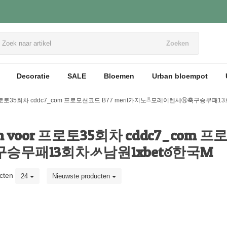
Zoeken
Decoratie
SALE
Bloemen
Urban bloempot
voor 프로토35회차 cddc7_com 프로모션코드 B77 merit카지노╩모레이렌세Ⓝ축구승무패
aten voor 프로토35회차 cddc7_com
승무패13회차ᄽ남원1xbetఠ한국M
cten
24
Nieuwste producten