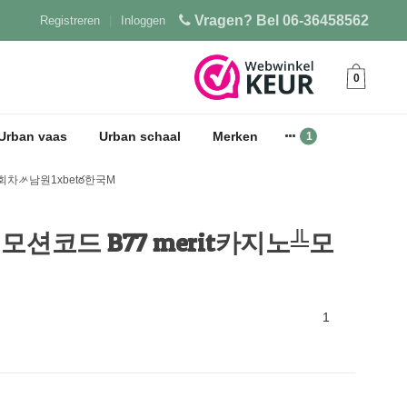
Vragen? Bel 06-36458562
Registreren
|
Inloggen
0
Urban vaas
Urban schaal
Merken
13회차ᄽ남원1xbetఠ한국M
 프로모션코드 B77 merit카지노╩모
1