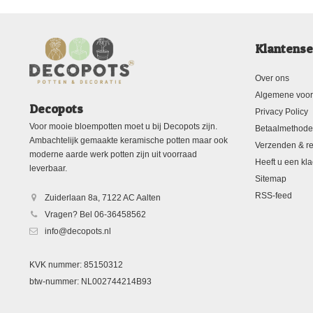
Klantense
Over ons
Algemene voo
Decopots
Privacy Policy
Voor mooie bloempotten moet u bij Decopots zijn.
Betaalmethod
Ambachtelijk gemaakte keramische potten maar ook
Verzenden & re
moderne aarde werk potten zijn uit voorraad
Heeft u een kla
leverbaar.
Sitemap
RSS-feed
Zuiderlaan 8a, 7122 AC Aalten
Vragen? Bel 06-36458562
info@decopots.nl
KVK nummer: 85150312
btw-nummer: NL002744214B93