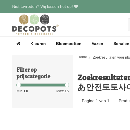
Niet tevreden? Wij lossen het op!
Kleuren
Bloempotten
Vazen
Schalen
Home
Zoekresultate
Filter op
Zoekresult
prijscategorie
あ안전토토사
Min:
€
0
Max:
€
5
Pagina 1 van 1
|
Produ