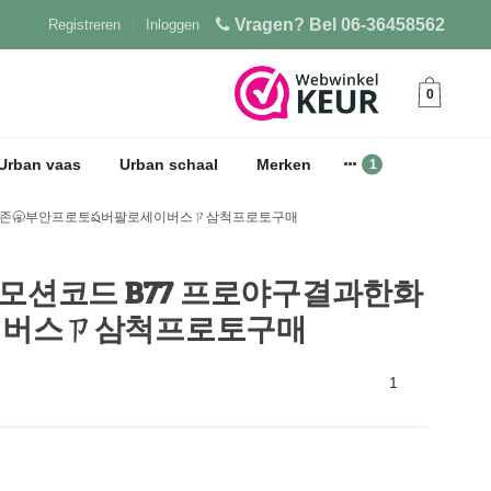
Vragen? Bel 06-36458562
Registreren
|
Inloggen
0
Urban vaas
Urban schaal
Merken
토사이트스타존🥱부안프로토ష버팔로세이버스ㄗ삼척프로토구매
ഠM 프로모션코드 B77 프로야구결과한화
이버스ㄗ삼척프로토구매
1