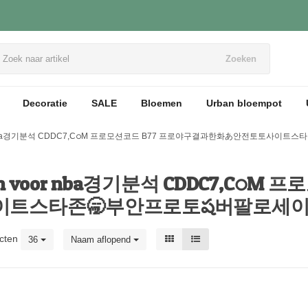
Zoeken
Decoratie
SALE
Bloemen
Urban bloempot
n voor nba경기분석 CDDC7,CഠM 프로모션코드 B77 프로야구결과한화あ안전토
aten voor nba경기분석 CDDC7,C
이트스타존🥱부안프로토ష버팔로세
cten
36
Naam aflopend