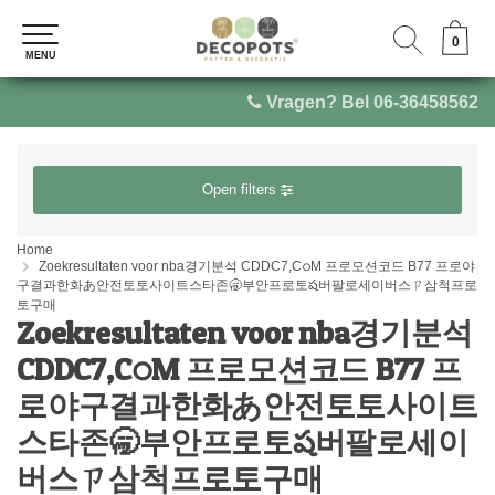
0
0
MENU
MENU
Vragen? Bel 06-36458562
Open filters
Home
Zoekresultaten voor nba경기분석 CDDC7,CഠM 프로모션코드 B77 프로야
구결과한화あ안전토토사이트스타존🥱부안프로토ష버팔로세이버스ㄗ삼척프로
토구매
Zoekresultaten voor nba경기분석
CDDC7,CഠM 프로모션코드 B77 프
로야구결과한화あ안전토토사이트
스타존🥱부안프로토ష버팔로세이
버스ㄗ삼척프로토구매