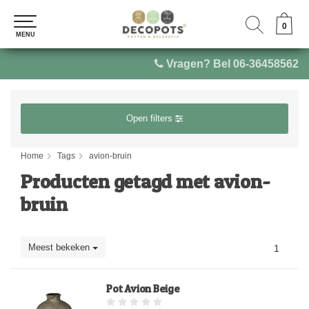
0
0
MENU
MENU
Vragen? Bel 06-36458562
Open filters
Home
Tags
avion-bruin
Producten getagd met avion-
bruin
Meest bekeken
1
Pot Avion Beige