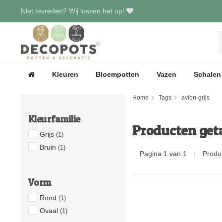
Niet tevreden? Wij lossen het op!
Kleuren
Bloempotten
Vazen
Schalen
Home
Tags
avion-grijs
Kleurfamilie
Producten get
Grijs
(1)
Bruin
(1)
Pagina 1 van 1
|
Produ
Vorm
Rond
(1)
Ovaal
(1)