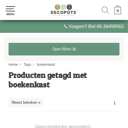
0
0
MENU
MENU
Vragen? Bel 06-36458562
Open filters
Home
Tags
boekenkast
Producten getagd met
boekenkast
Meest bekeken
1
Geen producten gevonden!...