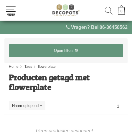
0
0
MENU
MENU
Vragen? Bel 06-36458562
Open filters
Home
Tags
flowerplate
Producten getagd met
flowerplate
Naam oplopend
1
Geen producten gevonden!...