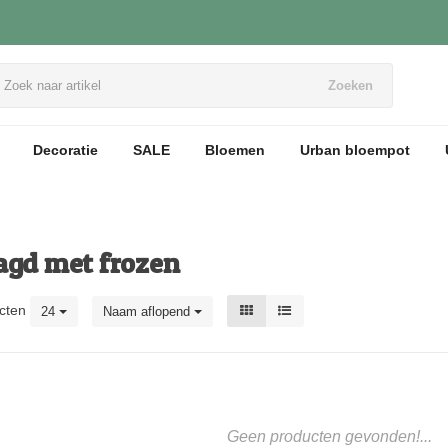
Zoeken
Decoratie
SALE
Bloemen
Urban bloempot
agd met frozen
cten
24
Naam aflopend
Geen producten gevonden!...