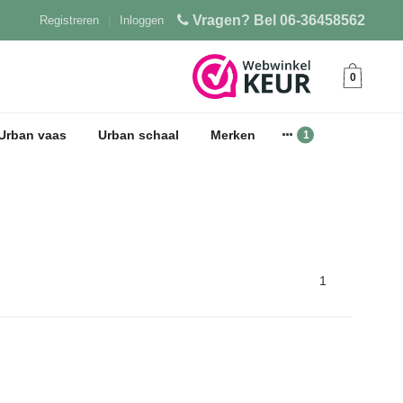
Vragen? Bel 06-36458562
Registreren
|
Inloggen
0
Urban vaas
Urban schaal
Merken
1