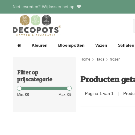
Niet tevreden? Wij lossen het op!
Kleuren
Bloempotten
Vazen
Schalen
Home
Tags
frozen
Filter op
Producten get
prijscategorie
Pagina 1 van 1
|
Produ
Min:
€
0
Max:
€
5