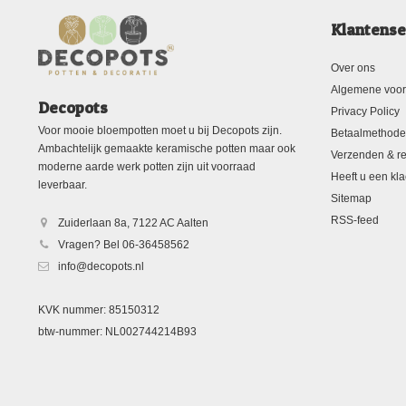
Klantense
Over ons
Algemene voo
Decopots
Privacy Policy
Voor mooie bloempotten moet u bij Decopots zijn.
Betaalmethod
Ambachtelijk gemaakte keramische potten maar ook
Verzenden & re
moderne aarde werk potten zijn uit voorraad
Heeft u een kla
leverbaar.
Sitemap
RSS-feed
Zuiderlaan 8a, 7122 AC Aalten
Vragen? Bel 06-36458562
info@decopots.nl
KVK nummer: 85150312
btw-nummer: NL002744214B93