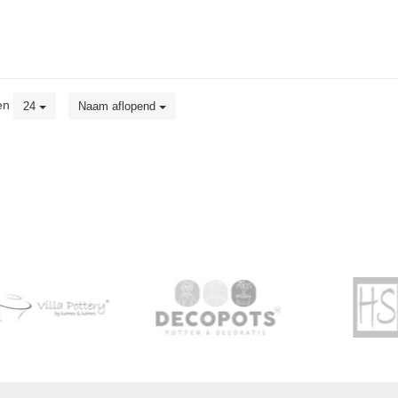
en
24
Naam aflopend