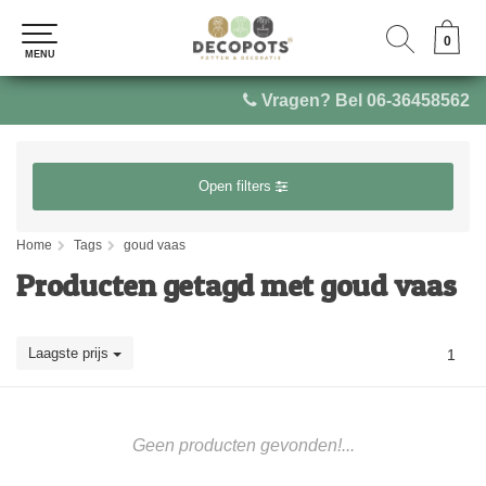
0
0
MENU
MENU
Vragen? Bel 06-36458562
Open filters
Home
Tags
goud vaas
Producten getagd met goud vaas
Laagste prijs
1
Geen producten gevonden!...