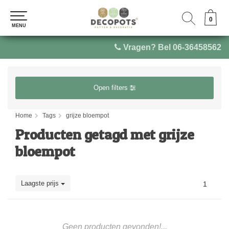
0
0
MENU
MENU
Vragen? Bel 06-36458562
Open filters
Home
Tags
grijze bloempot
Producten getagd met grijze
bloempot
Laagste prijs
1
Geen producten gevonden!...