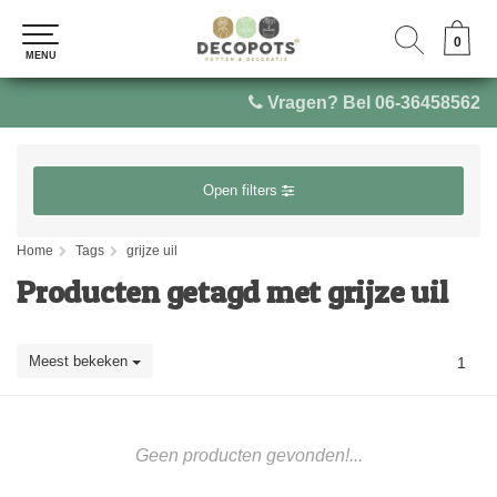
0
0
MENU
MENU
Vragen? Bel 06-36458562
Open filters
Home
Tags
grijze uil
Producten getagd met grijze uil
Meest bekeken
1
Geen producten gevonden!...