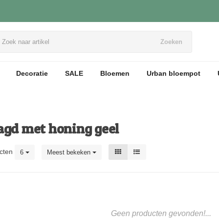
Zoeken
Decoratie
SALE
Bloemen
Urban bloempot
agd met honing geel
cten
6
Meest bekeken
Geen producten gevonden!...