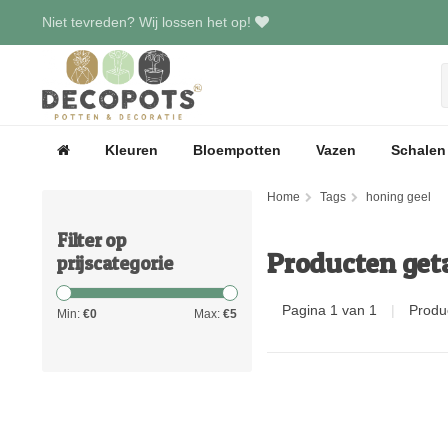
Niet tevreden? Wij lossen het op!
Kleuren
Bloempotten
Vazen
Schalen
Home
Tags
honing geel
Filter op
Producten get
prijscategorie
Pagina 1 van 1
|
Produ
Min:
€
0
Max:
€
5