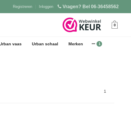
Vragen? Bel 06-36458562
Registreren
|
Inloggen
0
Urban vaas
Urban schaal
Merken
1