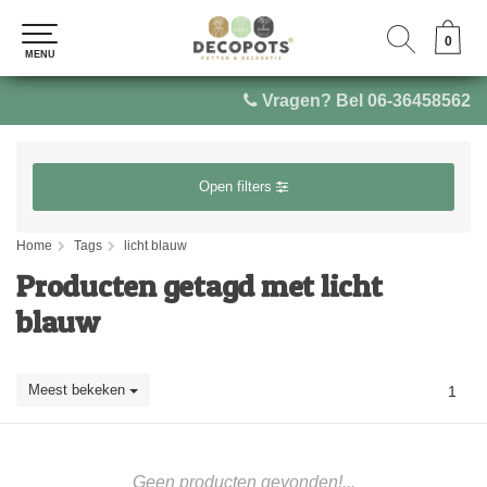
0
0
MENU
MENU
Vragen? Bel 06-36458562
Open filters
Home
Tags
licht blauw
Producten getagd met licht
blauw
Meest bekeken
1
Geen producten gevonden!...