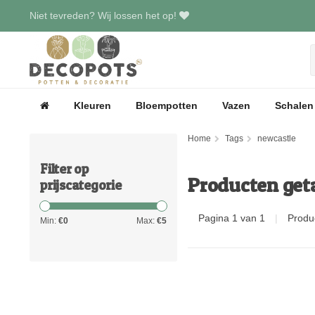
Niet tevreden? Wij lossen het op!
Kleuren
Bloempotten
Vazen
Schalen
Home
Tags
newcastle
Filter op
Producten get
prijscategorie
Pagina 1 van 1
|
Produ
Min:
€
0
Max:
€
5