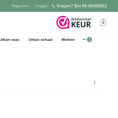
Vragen? Bel 06-36458562
Registreren
|
Inloggen
0
Urban vaas
Urban schaal
Merken
1