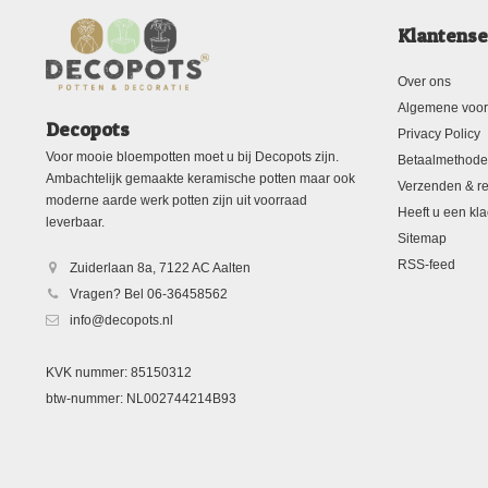
Klantense
Over ons
Algemene voo
Decopots
Privacy Policy
Voor mooie bloempotten moet u bij Decopots zijn.
Betaalmethod
Ambachtelijk gemaakte keramische potten maar ook
Verzenden & re
moderne aarde werk potten zijn uit voorraad
Heeft u een kla
leverbaar.
Sitemap
RSS-feed
Zuiderlaan 8a, 7122 AC Aalten
Vragen? Bel 06-36458562
info@decopots.nl
KVK nummer: 85150312
btw-nummer: NL002744214B93