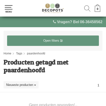
0
0
MENU
MENU
Vragen? Bel 06-36458562
Open filters
Home
Tags
paardenhoofd
Producten getagd met
paardenhoofd
Nieuwste producten
1
Geen producten gevonden!...