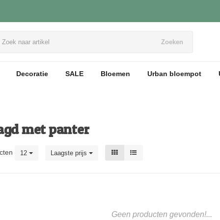
Zoeken
Decoratie
SALE
Bloemen
Urban bloempot
agd met panter
cten
12
Laagste prijs
Geen producten gevonden!...