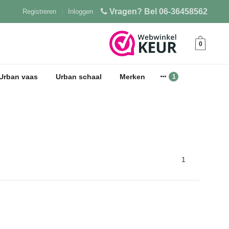
Vragen? Bel 06-36458562
Registreren
|
Inloggen
0
Urban vaas
Urban schaal
Merken
1