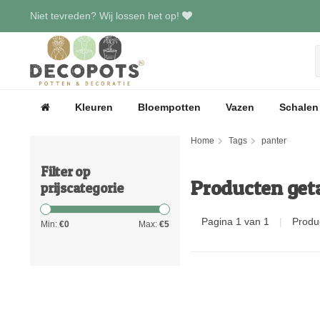
Niet tevreden? Wij lossen het op!
Kleuren
Bloempotten
Vazen
Schalen
Home
Tags
panter
Filter op
Producten get
prijscategorie
Pagina 1 van 1
|
Produ
Min:
€
0
Max:
€
5