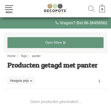
0
0
MENU
MENU
Vragen? Bel 06-36458562
Open filters
Home
Tags
panter
Producten getagd met panter
Hoogste prijs
1
Geen producten gevonden!...