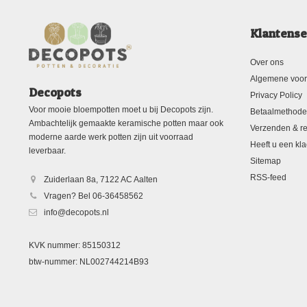
Klantense
Over ons
Algemene voo
Decopots
Privacy Policy
Voor mooie bloempotten moet u bij Decopots zijn.
Betaalmethod
Ambachtelijk gemaakte keramische potten maar ook
Verzenden & re
moderne aarde werk potten zijn uit voorraad
Heeft u een kla
leverbaar.
Sitemap
RSS-feed
Zuiderlaan 8a, 7122 AC Aalten
Vragen? Bel 06-36458562
info@decopots.nl
KVK nummer: 85150312
btw-nummer: NL002744214B93