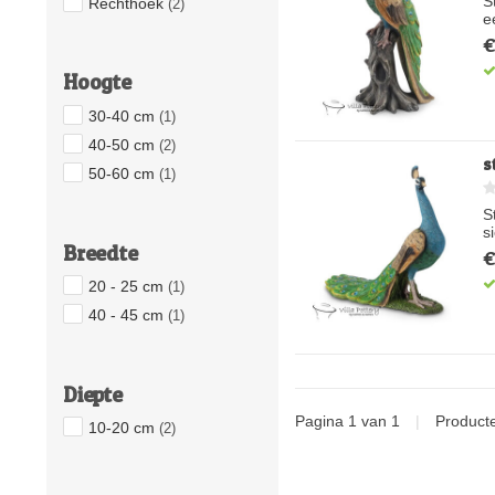
S
Rechthoek
(2)
e
€
Hoogte
30-40 cm
(1)
40-50 cm
(2)
s
50-60 cm
(1)
S
s
Breedte
€
20 - 25 cm
(1)
40 - 45 cm
(1)
Diepte
Pagina 1 van 1
|
Product
10-20 cm
(2)