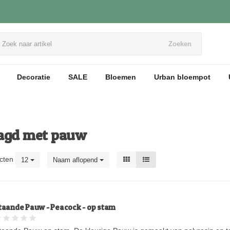
Zoeken
Decoratie
SALE
Bloemen
Urban bloempot
tagd met pauw
cten
12
Naam aflopend
taande Pauw - Peacock - op stam