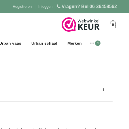
Vragen? Bel 06-36458562
Registreren
|
Inloggen
0
Urban vaas
Urban schaal
Merken
1