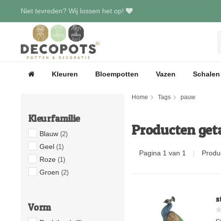
Niet tevreden? Wij lossen het op!
Kleuren
Bloempotten
Vazen
Schalen
Home
Tags
pauw
Kleurfamilie
Producten ge
Blauw
(2)
Geel
(1)
Pagina 1 van 1
|
Produ
Roze
(1)
Groen
(2)
s
Vorm