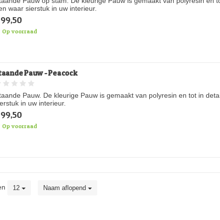
taande Pauw op stam. De kleurige Pauw is gemaakt van polyresin en tot
en waar sierstuk in uw interieur.
99,50
Op voorraad
taande Pauw - Peacock
taande Pauw. De kleurige Pauw is gemaakt van polyresin en tot in deta
ierstuk in uw interieur.
99,50
Op voorraad
en
12
Naam aflopend