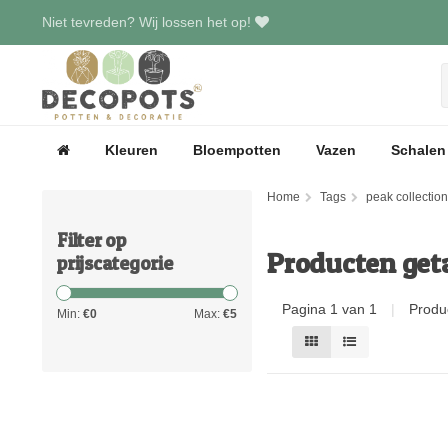
Niet tevreden? Wij lossen het op!
Kleuren
Bloempotten
Vazen
Schalen
Home
Tags
peak collection
Filter op
Producten get
prijscategorie
Pagina 1 van 1
|
Produ
Min:
€
0
Max:
€
5