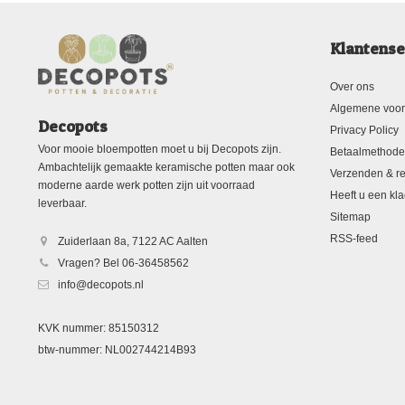
Klantense
Over ons
Algemene voo
Decopots
Privacy Policy
Voor mooie bloempotten moet u bij Decopots zijn.
Betaalmethod
Ambachtelijk gemaakte keramische potten maar ook
Verzenden & re
moderne aarde werk potten zijn uit voorraad
Heeft u een kla
leverbaar.
Sitemap
RSS-feed
Zuiderlaan 8a, 7122 AC Aalten
Vragen? Bel 06-36458562
info@decopots.nl
KVK nummer: 85150312
btw-nummer: NL002744214B93