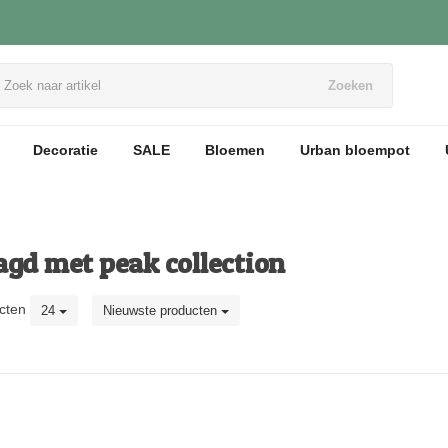
Zoeken
Decoratie
SALE
Bloemen
Urban bloempot
agd met peak collection
cten
24
Nieuwste producten