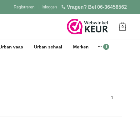
Vragen? Bel 06-36458562
Registreren
|
Inloggen
0
Urban vaas
Urban schaal
Merken
1