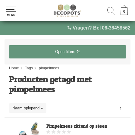
0
0
MENU
MENU
Vragen? Bel 06-36458562
Open filters
Home
Tags
pimpelmees
Producten getagd met
pimpelmees
Naam oplopend
1
Pimpelmees zittend op steen