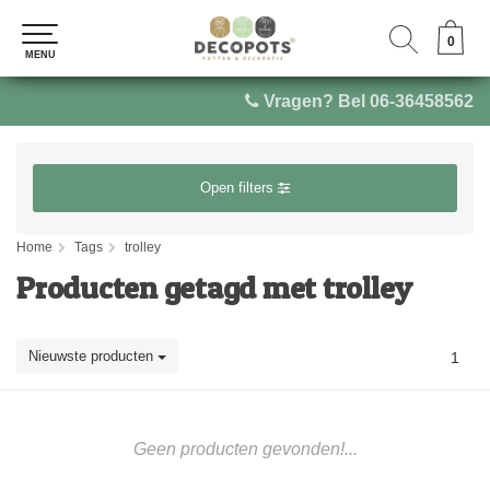
0
0
MENU
MENU
Vragen? Bel 06-36458562
Open filters
Home
Tags
trolley
Producten getagd met trolley
Nieuwste producten
1
Geen producten gevonden!...