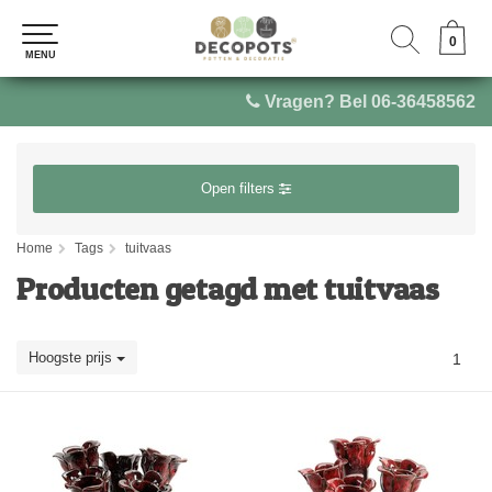
0
0
MENU
MENU
Vragen? Bel 06-36458562
Open filters
Home
Tags
tuitvaas
Producten getagd met tuitvaas
Hoogste prijs
1