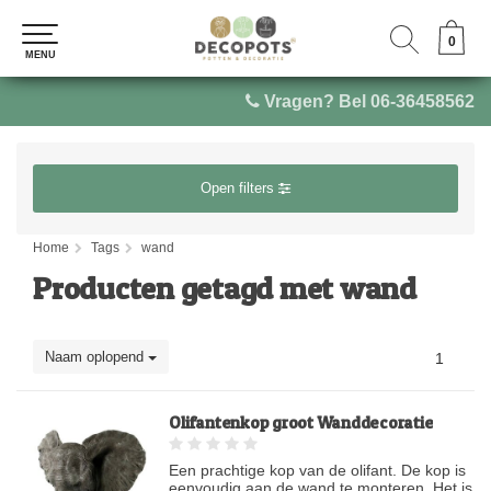
0
0
MENU
MENU
Vragen? Bel 06-36458562
Open filters
Home
Tags
wand
Producten getagd met wand
Naam oplopend
1
Olifantenkop groot Wanddecoratie
Een prachtige kop van de olifant. De kop is
eenvoudig aan de wand te monteren. Het is