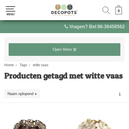
0
0
MENU
MENU
Vragen? Bel 06-36458562
Open filters
Home
Tags
witte vaas
Producten getagd met witte vaas
Naam oplopend
1