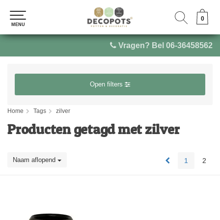
0
0
MENU
MENU
Vragen? Bel 06-36458562
Open filters
Home
Tags
zilver
Producten getagd met zilver
Naam aflopend
1
2