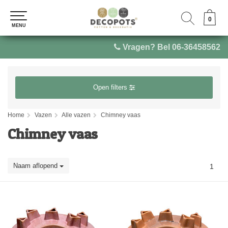
0
0
MENU
MENU
Vragen? Bel 06-36458562
Open filters
Home
Vazen
Alle vazen
Chimney vaas
Chimney vaas
Naam aflopend
1