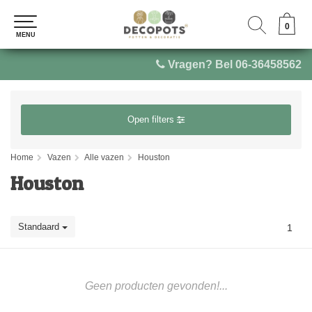
0
0
MENU
MENU
Vragen? Bel 06-36458562
Open filters
Home
Vazen
Alle vazen
Houston
Houston
Standaard
1
Geen producten gevonden!...