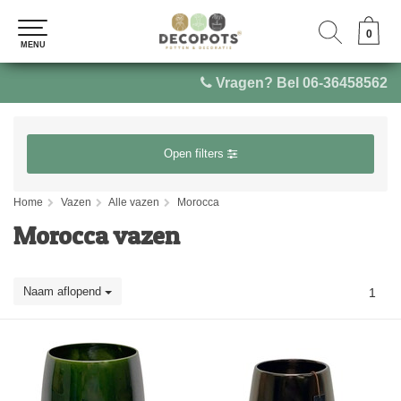
0
0
MENU
MENU
Vragen? Bel 06-36458562
Open filters
Home
Vazen
Alle vazen
Morocca
Morocca vazen
Naam aflopend
1